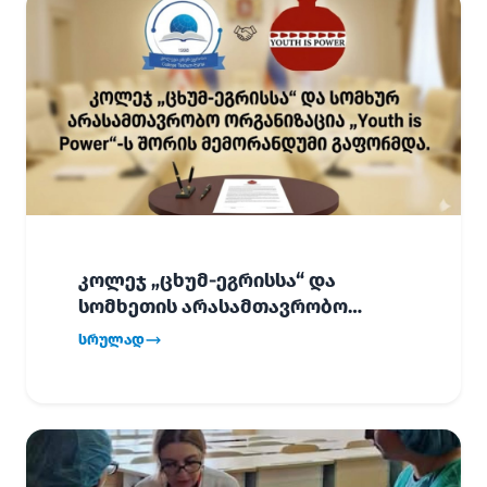
კოლეჯ „ცხუმ-ეგრისსა“ და
სომხეთის არასამთავრობო
ორგანიზაცია „Youth is Power“-ს
სრულად
შორის
ურთიერთთანამშრომლობის
მემორანდუმი (MoU) გაფორმდა.