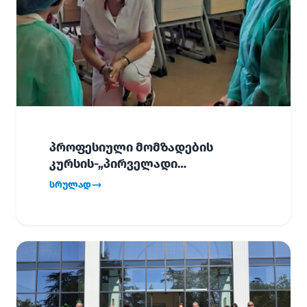
პროფესიული მომზადების
კურსის-„პირველადი
გადაუდებელი დახმარება“,
სრულად
პირველმა ნაკადმა სწავლა
წარმატებით დაასრულა.