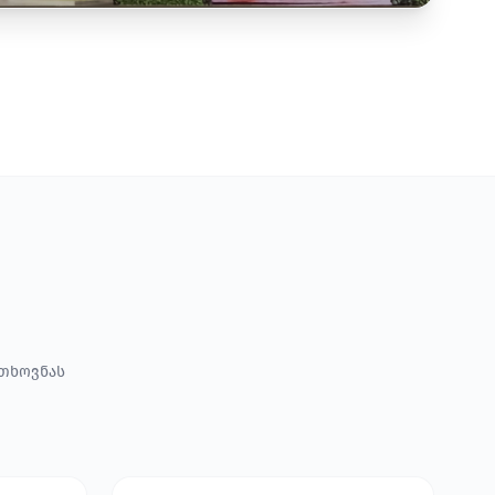
ოთხოვნას