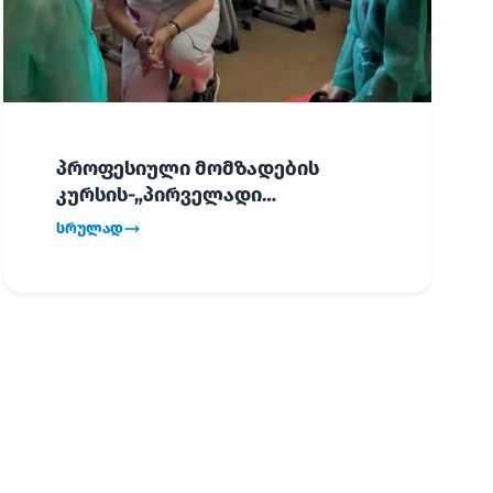
პროფესიული მომზადების
კურსის-„პირველადი
გადაუდებელი დახმარება“,
სრულად
პირველმა ნაკადმა სწავლა
წარმატებით დაასრულა.