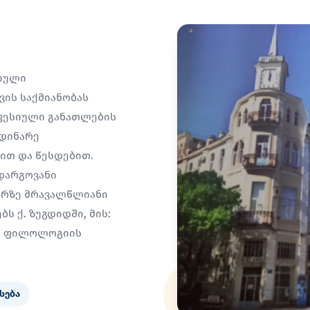
სიული
ის საქმიანობას
ფესიული განათლების
მდინარე
სით და წესდებით.
დარგოვანი
არზე მრავალწლიანი
ს ქ. ზუგდიდში, მის:
ია ფილოლოგიის
სება