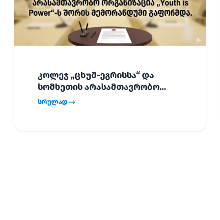
კოლეჯ „ცხუმ-ეგრისსა“ და
სომხეთის არასამთავრობო
ორგანიზაცია „Youth is Power“-ს
სრულად
შორის
ურთიერთთანამშრომლობის
მემორანდუმი (MoU) გაფორმდა.