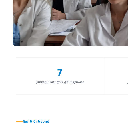
7
პროფესიული პროგრამა
ᲩᲕᲔᲜ ᲨᲔᲡᲐᲮᲔᲑ