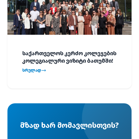
საქართველოს კერძო კოლეჯების
კოლეგიალური ვიზიტი ბათუმში!
სრულად
მზად ხარ მომავლისთვის?