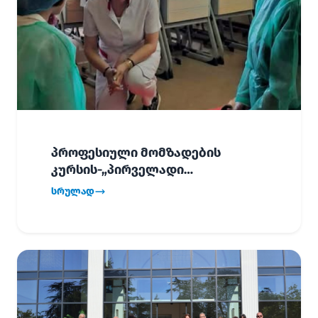
პროფესიული მომზადების
კურსის-„პირველადი
გადაუდებელი დახმარება“,
სრულად
პირველმა ნაკადმა სწავლა
წარმატებით დაასრულა.