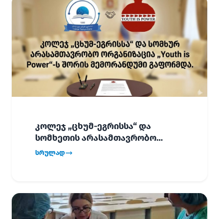
კოლეჯ „ცხუმ-ეგრისსა“ და
სომხეთის არასამთავრობო
ორგანიზაცია „Youth is Power“-ს
სრულად
შორის
ურთიერთთანამშრომლობის
მემორანდუმი (MoU) გაფორმდა.