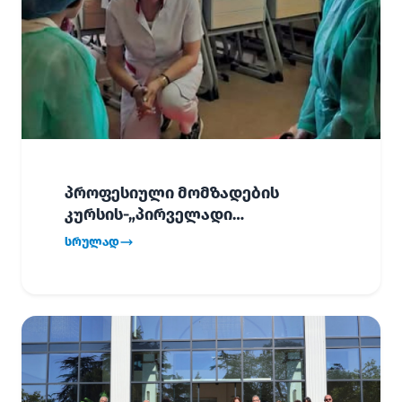
პროფესიული მომზადების
კურსის-„პირველადი
გადაუდებელი დახმარება“,
სრულად
პირველმა ნაკადმა სწავლა
წარმატებით დაასრულა.