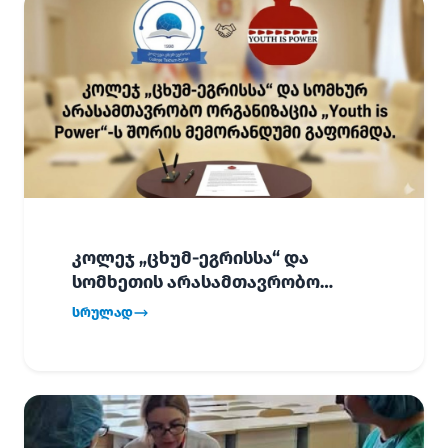
კოლეჯ „ცხუმ-ეგრისსა“ და
სომხეთის არასამთავრობო
ორგანიზაცია „Youth is Power“-ს
სრულად
შორის
ურთიერთთანამშრომლობის
მემორანდუმი (MoU) გაფორმდა.