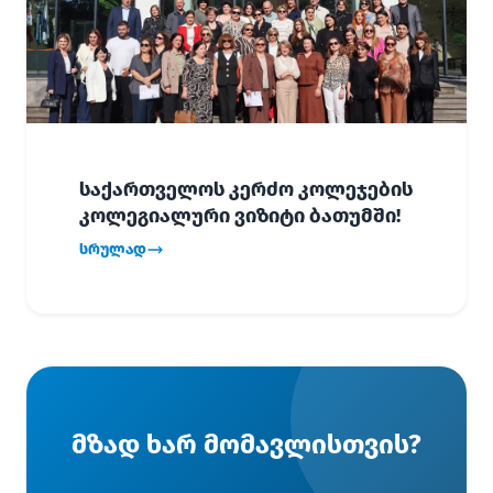
საქართველოს კერძო კოლეჯების
კოლეგიალური ვიზიტი ბათუმში!
სრულად
მზად ხარ მომავლისთვის?