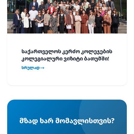
საქართველოს კერძო კოლეჯების
კოლეგიალური ვიზიტი ბათუმში!
სრულად
მზად ხარ მომავლისთვის?