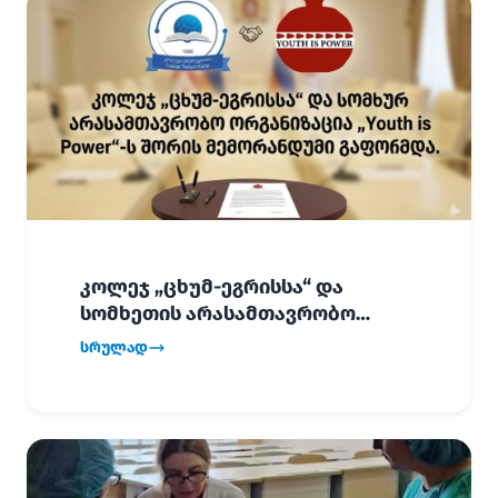
კოლეჯ „ცხუმ-ეგრისსა“ და
სომხეთის არასამთავრობო
ორგანიზაცია „Youth is Power“-ს
სრულად
შორის
ურთიერთთანამშრომლობის
მემორანდუმი (MoU) გაფორმდა.