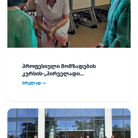
პროფესიული მომზადების
კურსის-„პირველადი
გადაუდებელი დახმარება“,
სრულად
პირველმა ნაკადმა სწავლა
წარმატებით დაასრულა.