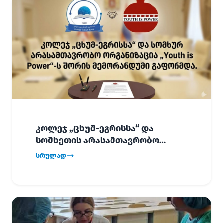
კოლეჯ „ცხუმ-ეგრისსა“ და
სომხეთის არასამთავრობო
ორგანიზაცია „Youth is Power“-ს
სრულად
შორის
ურთიერთთანამშრომლობის
მემორანდუმი (MoU) გაფორმდა.