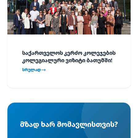
საქართველოს კერძო კოლეჯების
კოლეგიალური ვიზიტი ბათუმში!
სრულად
მზად ხარ მომავლისთვის?