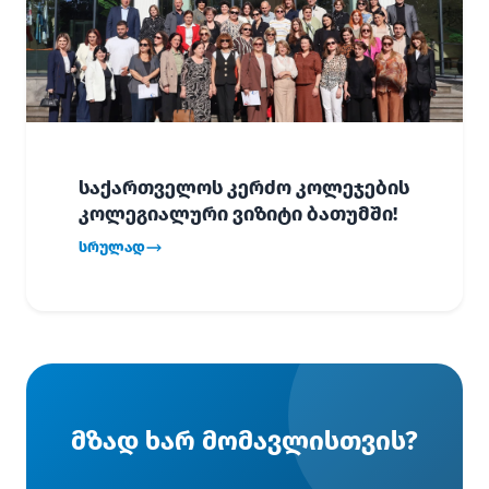
საქართველოს კერძო კოლეჯების
კოლეგიალური ვიზიტი ბათუმში!
სრულად
მზად ხარ მომავლისთვის?