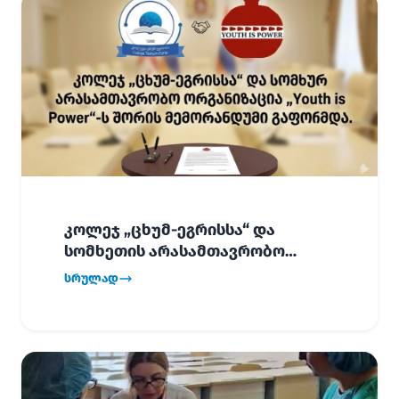
კოლეჯ „ცხუმ-ეგრისსა“ და
სომხეთის არასამთავრობო
ორგანიზაცია „Youth is Power“-ს
სრულად
შორის
ურთიერთთანამშრომლობის
მემორანდუმი (MoU) გაფორმდა.