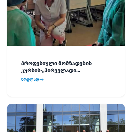
პროფესიული მომზადების
კურსის-„პირველადი
გადაუდებელი დახმარება“,
სრულად
პირველმა ნაკადმა სწავლა
წარმატებით დაასრულა.