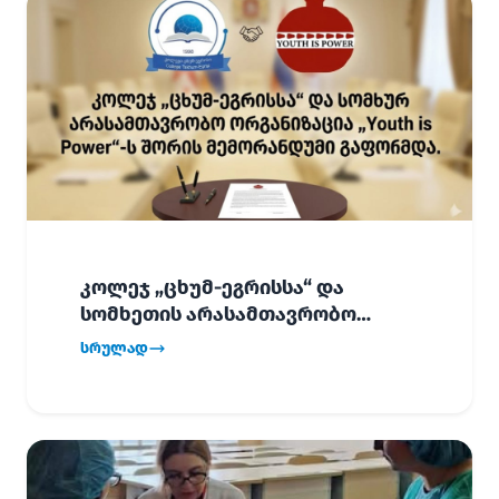
კოლეჯ „ცხუმ-ეგრისსა“ და
სომხეთის არასამთავრობო
ორგანიზაცია „Youth is Power“-ს
სრულად
შორის
ურთიერთთანამშრომლობის
მემორანდუმი (MoU) გაფორმდა.