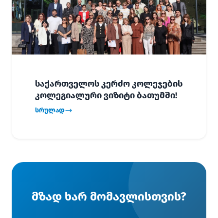
საქართველოს კერძო კოლეჯების
კოლეგიალური ვიზიტი ბათუმში!
სრულად
მზად ხარ მომავლისთვის?