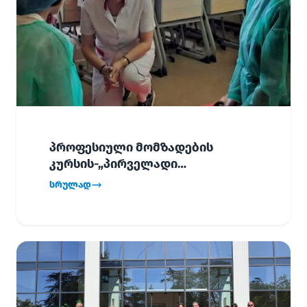
პროფესიული მომზადების
კურსის-„პირველადი
გადაუდებელი დახმარება“,
სრულად
პირველმა ნაკადმა სწავლა
წარმატებით დაასრულა.