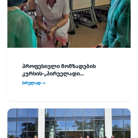
პროფესიული მომზადების
კურსის-„პირველადი
გადაუდებელი დახმარება“,
სრულად
პირველმა ნაკადმა სწავლა
წარმატებით დაასრულა.