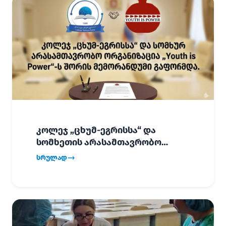
კოლეჯ „ცხუმ-ეგრისსა“ და
სომხეთის არასამთავრობო
ორგანიზაცია „Youth is Power“-ს
სრულად
შორის
ურთიერთთანამშრომლობის
მემორანდუმი (MoU) გაფორმდა.