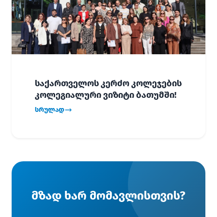
საქართველოს კერძო კოლეჯების
კოლეგიალური ვიზიტი ბათუმში!
სრულად
მზად ხარ მომავლისთვის?