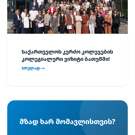
საქართველოს კერძო კოლეჯების
კოლეგიალური ვიზიტი ბათუმში!
სრულად
მზად ხარ მომავლისთვის?