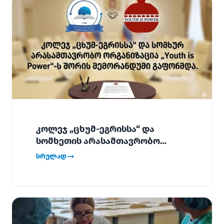
კოლეჯ „ცხუმ-ეგრისსა“ და
სომხეთის არასამთავრობო
ორგანიზაცია „Youth is Power“-ს
სრულად
შორის
ურთიერთთანამშრომლობის
მემორანდუმი (MoU) გაფორმდა.