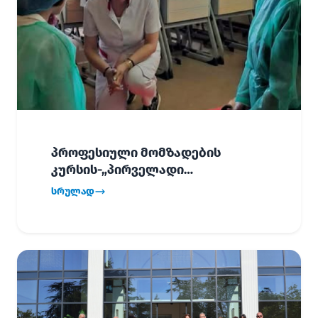
პროფესიული მომზადების
კურსის-„პირველადი
გადაუდებელი დახმარება“,
სრულად
პირველმა ნაკადმა სწავლა
წარმატებით დაასრულა.