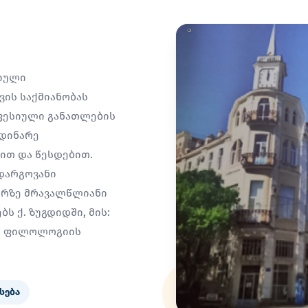
სიული
ის საქმიანობას
ფესიული განათლების
მდინარე
სით და წესდებით.
დარგოვანი
არზე მრავალწლიანი
ს ქ. ზუგდიდში, მის:
ია ფილოლოგიის
სება