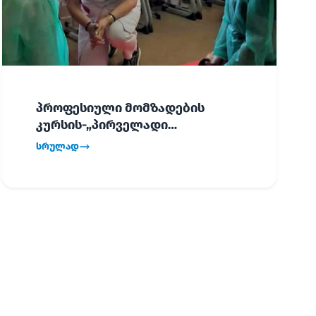
პროფესიული მომზადების
კურსის-„პირველადი
გადაუდებელი დახმარება“,
სრულად
პირველმა ნაკადმა სწავლა
წარმატებით დაასრულა.