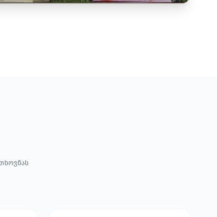
ოთხოვნას