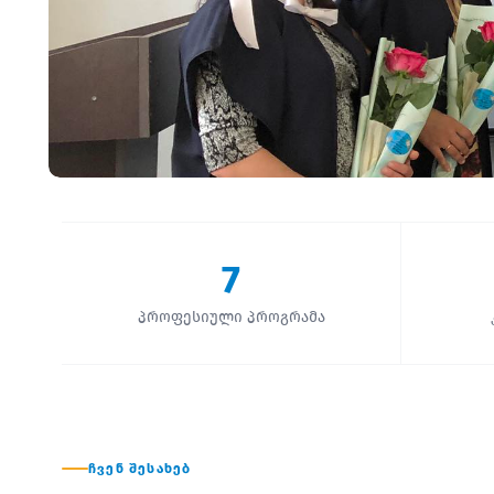
7
პროფესიული პროგრამა
ᲩᲕᲔᲜ ᲨᲔᲡᲐᲮᲔᲑ