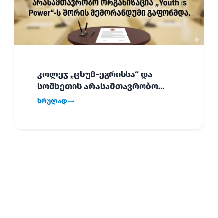
კოლეჯ „ცხუმ-ეგრისსა“ და
სომხეთის არასამთავრობო
ორგანიზაცია „Youth is Power“-ს
სრულად
შორის
ურთიერთთანამშრომლობის
მემორანდუმი (MoU) გაფორმდა.