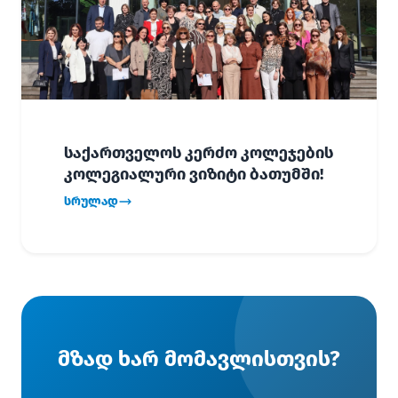
საქართველოს კერძო კოლეჯების
კოლეგიალური ვიზიტი ბათუმში!
სრულად
მზად ხარ მომავლისთვის?