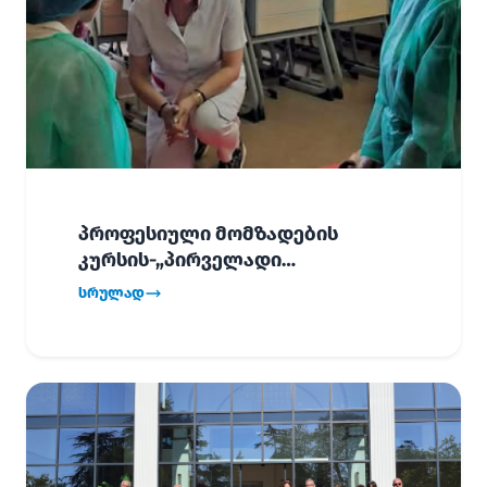
პროფესიული მომზადების
კურსის-„პირველადი
გადაუდებელი დახმარება“,
სრულად
პირველმა ნაკადმა სწავლა
წარმატებით დაასრულა.