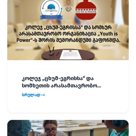
კოლეჯ „ცხუმ-ეგრისსა“ და
სომხეთის არასამთავრობო
ორგანიზაცია „Youth is Power“-ს
სრულად
შორის
ურთიერთთანამშრომლობის
მემორანდუმი (MoU) გაფორმდა.