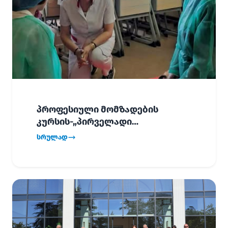
პროფესიული მომზადების
კურსის-„პირველადი
გადაუდებელი დახმარება“,
სრულად
პირველმა ნაკადმა სწავლა
წარმატებით დაასრულა.