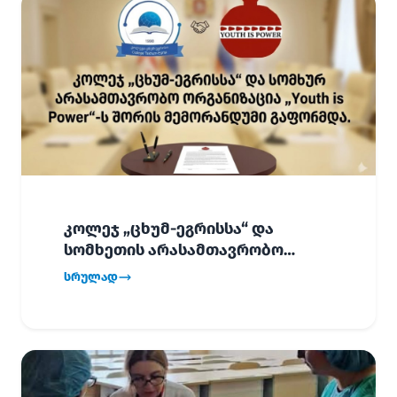
კოლეჯ „ცხუმ-ეგრისსა“ და
სომხეთის არასამთავრობო
ორგანიზაცია „Youth is Power“-ს
სრულად
შორის
ურთიერთთანამშრომლობის
მემორანდუმი (MoU) გაფორმდა.