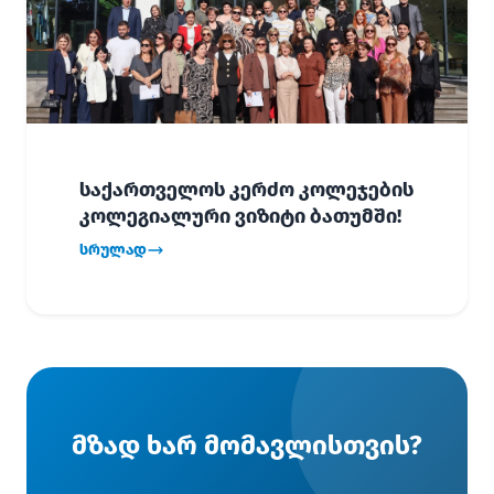
საქართველოს კერძო კოლეჯების
კოლეგიალური ვიზიტი ბათუმში!
სრულად
მზად ხარ მომავლისთვის?