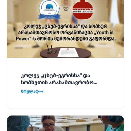
კოლეჯ „ცხუმ-ეგრისსა“ და
სომხეთის არასამთავრობო
ორგანიზაცია „Youth is Power“-ს
სრულად
შორის
ურთიერთთანამშრომლობის
მემორანდუმი (MoU) გაფორმდა.