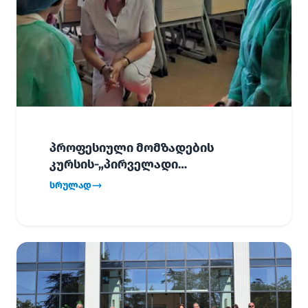
პროფესიული მომზადების
კურსის-„პირველადი
გადაუდებელი დახმარება“,
სრულად
პირველმა ნაკადმა სწავლა
წარმატებით დაასრულა.