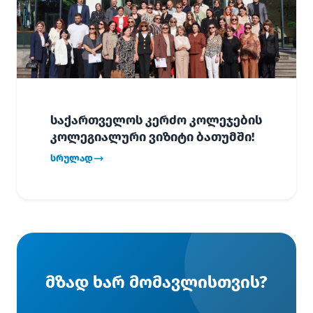
საქართველოს კერძო კოლეჯების
კოლეგიალური ვიზიტი ბათუმში!
სრულად
მზად ხარ მომავლისთვის?