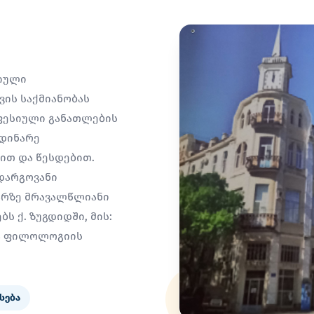
სიული
ის საქმიანობას
ფესიული განათლების
მდინარე
სით და წესდებით.
დარგოვანი
არზე მრავალწლიანი
ს ქ. ზუგდიდში, მის:
ია ფილოლოგიის
სება