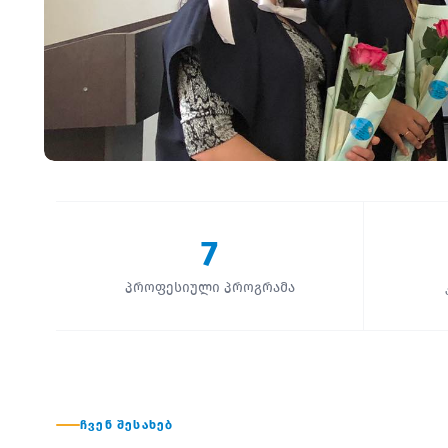
7
პროფესიული პროგრამა
ᲩᲕᲔᲜ ᲨᲔᲡᲐᲮᲔᲑ