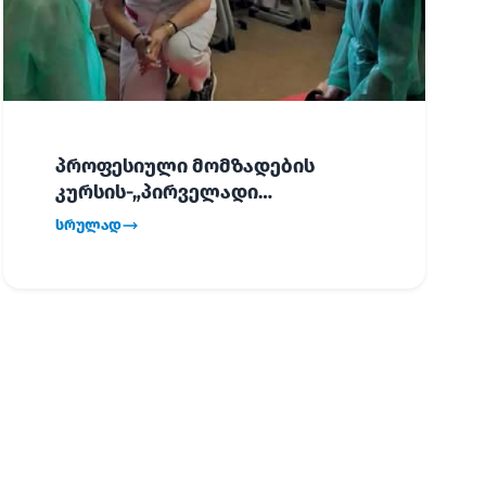
პროფესიული მომზადების
კურსის-„პირველადი
გადაუდებელი დახმარება“,
სრულად
პირველმა ნაკადმა სწავლა
წარმატებით დაასრულა.