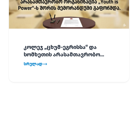
კოლეჯ „ცხუმ-ეგრისსა“ და
სომხეთის არასამთავრობო
ორგანიზაცია „Youth is Power“-ს
სრულად
შორის
ურთიერთთანამშრომლობის
მემორანდუმი (MoU) გაფორმდა.