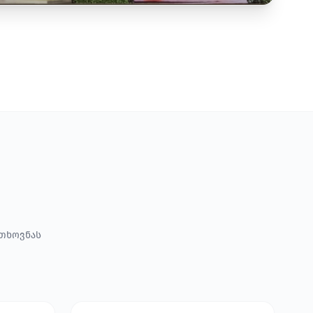
ოთხოვნას