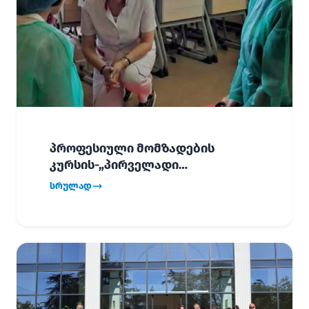
პროფესიული მომზადების
კურსის-„პირველადი
გადაუდებელი დახმარება“,
სრულად
პირველმა ნაკადმა სწავლა
წარმატებით დაასრულა.