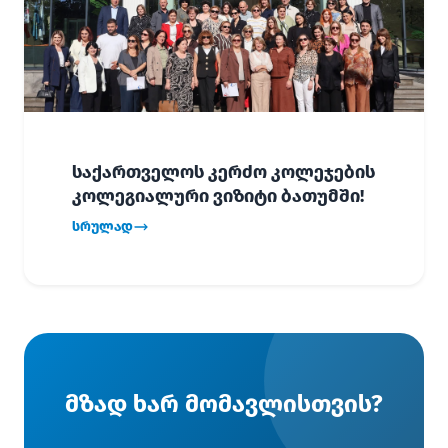
საქართველოს კერძო კოლეჯების
კოლეგიალური ვიზიტი ბათუმში!
სრულად
მზად ხარ მომავლისთვის?