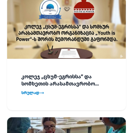
კოლეჯ „ცხუმ-ეგრისსა“ და
სომხეთის არასამთავრობო
ორგანიზაცია „Youth is Power“-ს
სრულად
შორის
ურთიერთთანამშრომლობის
მემორანდუმი (MoU) გაფორმდა.