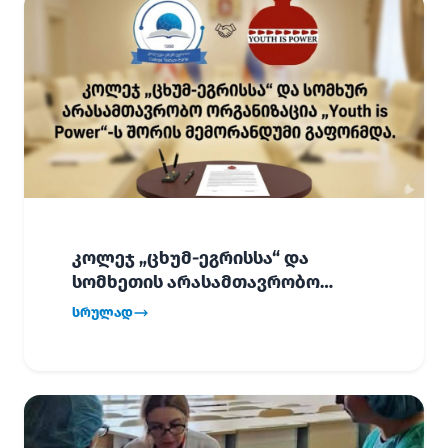
კოლეჯ „ცხუმ-ეგრისსა“ და
სომხეთის არასამთავრობო
ორგანიზაცია „Youth is Power“-ს
სრულად
შორის
ურთიერთთანამშრომლობის
მემორანდუმი (MoU) გაფორმდა.