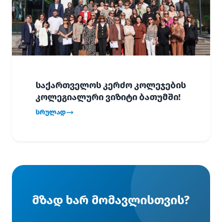
საქართველოს კერძო კოლეჯების
კოლეგიალური ვიზიტი ბათუმში!
სრულად
მზად ხარ მომავლისთვის?