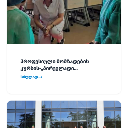
პროფესიული მომზადების
კურსის-„პირველადი
გადაუდებელი დახმარება“,
სრულად
პირველმა ნაკადმა სწავლა
წარმატებით დაასრულა.