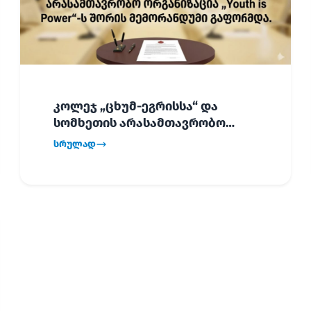
კოლეჯ „ცხუმ-ეგრისსა“ და
სომხეთის არასამთავრობო
ორგანიზაცია „Youth is Power“-ს
სრულად
შორის
ურთიერთთანამშრომლობის
მემორანდუმი (MoU) გაფორმდა.