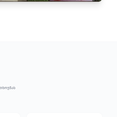
ოთხოვნას