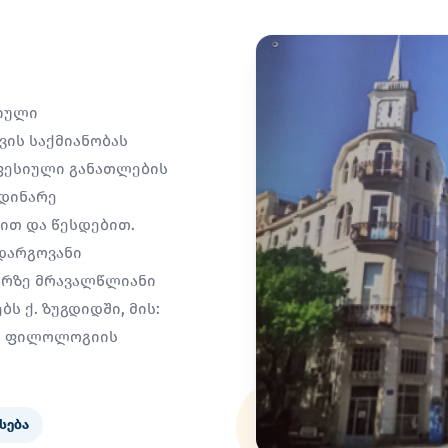
სიული
ის საქმიანობას
ფესიული განათლების
მდინარე
სით და წესდებით.
დარგოვანი
არზე მრავალწლიანი
ს ქ. ზუგდიდში, მის:
ია ფილოლოგიის
სება