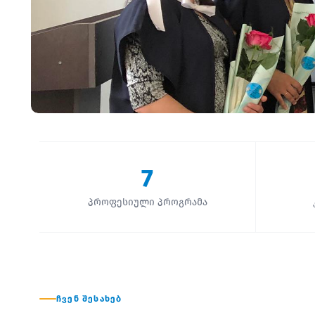
7
პროფესიული პროგრამა
ᲩᲕᲔᲜ ᲨᲔᲡᲐᲮᲔᲑ