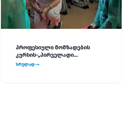
პროფესიული მომზადების
კურსის-„პირველადი
გადაუდებელი დახმარება“,
სრულად
პირველმა ნაკადმა სწავლა
წარმატებით დაასრულა.