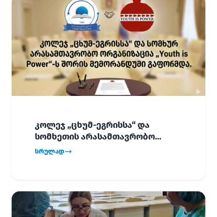
კოლეჯ „ცხუმ-ეგრისსა“ და
სომხეთის არასამთავრობო
ორგანიზაცია „Youth is Power“-ს
სრულად
შორის
ურთიერთთანამშრომლობის
მემორანდუმი (MoU) გაფორმდა.