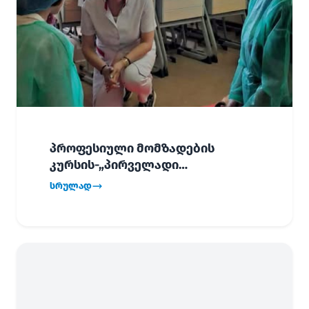
პროფესიული მომზადების
კურსის-„პირველადი
გადაუდებელი დახმარება“,
სრულად
პირველმა ნაკადმა სწავლა
წარმატებით დაასრულა.