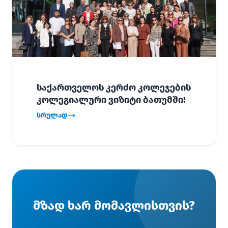
საქართველოს კერძო კოლეჯების
კოლეგიალური ვიზიტი ბათუმში!
სრულად
მზად ხარ მომავლისთვის?