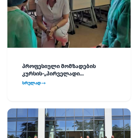
პროფესიული მომზადების
კურსის-„პირველადი
გადაუდებელი დახმარება“,
სრულად
პირველმა ნაკადმა სწავლა
წარმატებით დაასრულა.