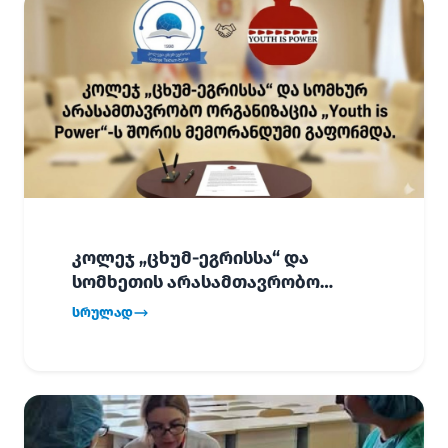
კოლეჯ „ცხუმ-ეგრისსა“ და
სომხეთის არასამთავრობო
ორგანიზაცია „Youth is Power“-ს
სრულად
შორის
ურთიერთთანამშრომლობის
მემორანდუმი (MoU) გაფორმდა.