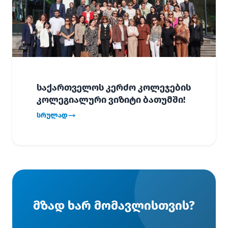
საქართველოს კერძო კოლეჯების
კოლეგიალური ვიზიტი ბათუმში!
სრულად
მზად ხარ მომავლისთვის?