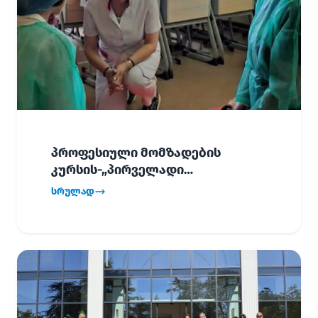
პროფესიული მომზადების
კურსის-„პირველადი
გადაუდებელი დახმარება“,
სრულად
პირველმა ნაკადმა სწავლა
წარმატებით დაასრულა.