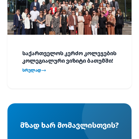
საქართველოს კერძო კოლეჯების
კოლეგიალური ვიზიტი ბათუმში!
სრულად
მზად ხარ მომავლისთვის?