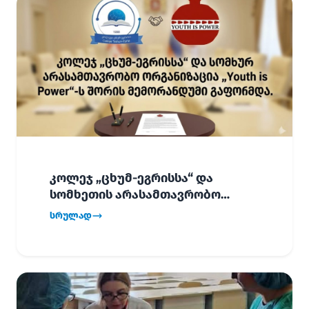
კოლეჯ „ცხუმ-ეგრისსა“ და
სომხეთის არასამთავრობო
ორგანიზაცია „Youth is Power“-ს
სრულად
შორის
ურთიერთთანამშრომლობის
მემორანდუმი (MoU) გაფორმდა.