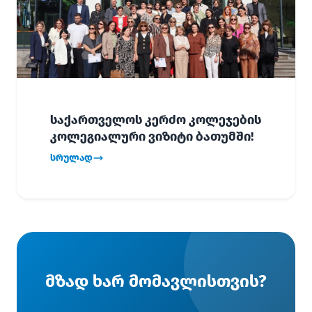
საქართველოს კერძო კოლეჯების
კოლეგიალური ვიზიტი ბათუმში!
სრულად
მზად ხარ მომავლისთვის?