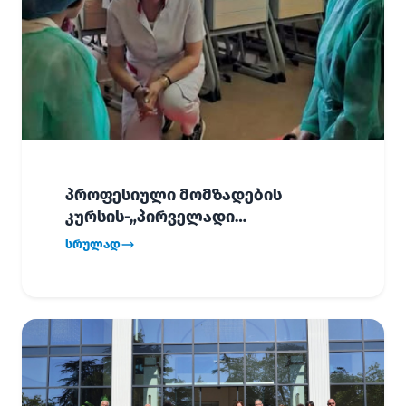
პროფესიული მომზადების
კურსის-„პირველადი
გადაუდებელი დახმარება“,
სრულად
პირველმა ნაკადმა სწავლა
წარმატებით დაასრულა.