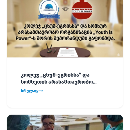
კოლეჯ „ცხუმ-ეგრისსა“ და
სომხეთის არასამთავრობო
ორგანიზაცია „Youth is Power“-ს
სრულად
შორის
ურთიერთთანამშრომლობის
მემორანდუმი (MoU) გაფორმდა.