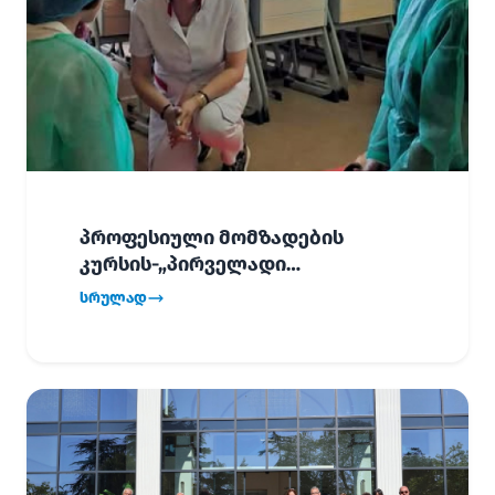
პროფესიული მომზადების
კურსის-„პირველადი
გადაუდებელი დახმარება“,
სრულად
პირველმა ნაკადმა სწავლა
წარმატებით დაასრულა.