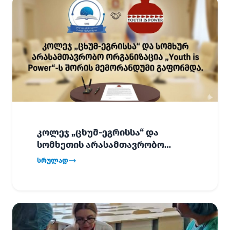
კოლეჯ „ცხუმ-ეგრისსა“ და
სომხეთის არასამთავრობო
ორგანიზაცია „Youth is Power“-ს
სრულად
შორის
ურთიერთთანამშრომლობის
მემორანდუმი (MoU) გაფორმდა.