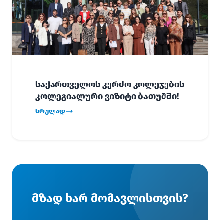
საქართველოს კერძო კოლეჯების
კოლეგიალური ვიზიტი ბათუმში!
სრულად
მზად ხარ მომავლისთვის?