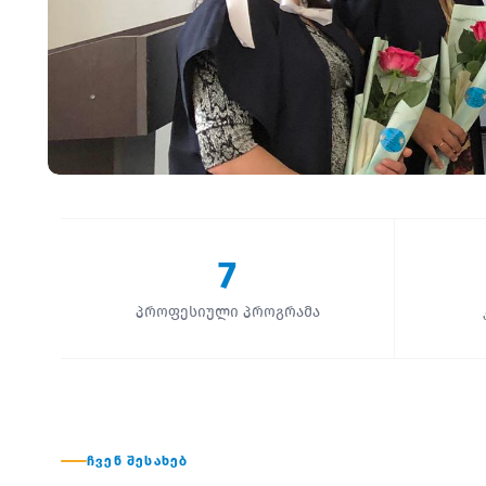
7
პროფესიული პროგრამა
ᲩᲕᲔᲜ ᲨᲔᲡᲐᲮᲔᲑ