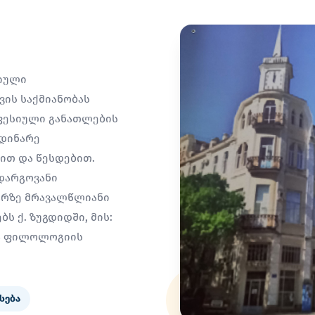
სიული
ის საქმიანობას
ფესიული განათლების
მდინარე
სით და წესდებით.
დარგოვანი
არზე მრავალწლიანი
ს ქ. ზუგდიდში, მის:
ია ფილოლოგიის
სება