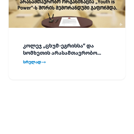
კოლეჯ „ცხუმ-ეგრისსა“ და
სომხეთის არასამთავრობო
ორგანიზაცია „Youth is Power“-ს
სრულად
შორის
ურთიერთთანამშრომლობის
მემორანდუმი (MoU) გაფორმდა.