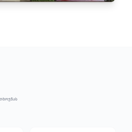
ოთხოვნას