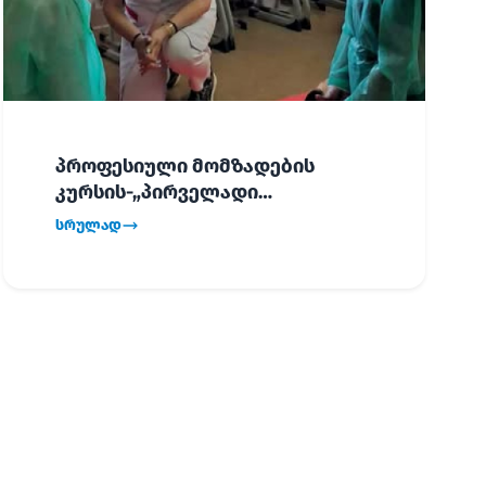
პროფესიული მომზადების
კურსის-„პირველადი
გადაუდებელი დახმარება“,
სრულად
პირველმა ნაკადმა სწავლა
წარმატებით დაასრულა.