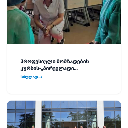
პროფესიული მომზადების
კურსის-„პირველადი
გადაუდებელი დახმარება“,
სრულად
პირველმა ნაკადმა სწავლა
წარმატებით დაასრულა.