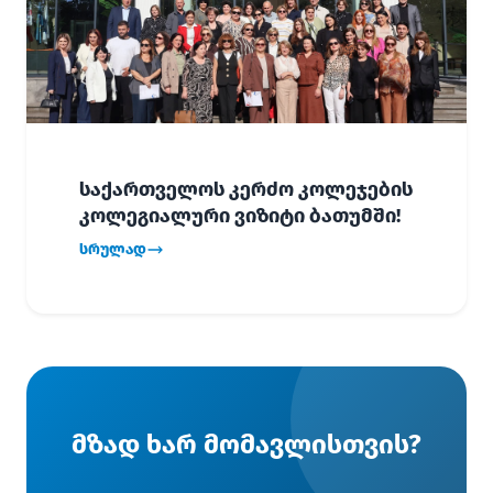
საქართველოს კერძო კოლეჯების
კოლეგიალური ვიზიტი ბათუმში!
სრულად
მზად ხარ მომავლისთვის?