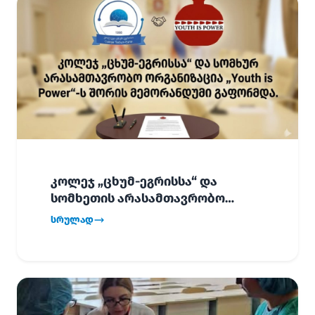
კოლეჯ „ცხუმ-ეგრისსა“ და
სომხეთის არასამთავრობო
ორგანიზაცია „Youth is Power“-ს
სრულად
შორის
ურთიერთთანამშრომლობის
მემორანდუმი (MoU) გაფორმდა.